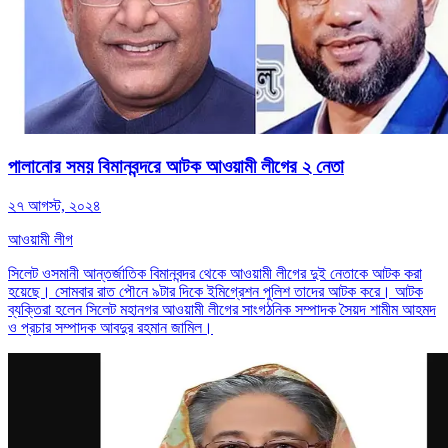
পালানোর সময় বিমানবন্দরে আটক আওয়ামী লীগের ২ নেতা
২৭ আগস্ট, ২০২৪
আওয়ামী লীগ
সিলেট ওসমানী আন্তর্জাতিক বিমানবন্দর থেকে আওয়ামী লীগের দুই নেতাকে আটক করা
হয়েছে। সোমবার রাত পৌনে ৯টার দিকে ইমিগ্রেশন পুলিশ তাদের আটক করে। আটক
ব্যক্তিরা হলেন সিলেট মহানগর আওয়ামী লীগের সাংগঠনিক সম্পাদক সৈয়দ শামীম আহমদ
ও প্রচার সম্পাদক আবদুর রহমান জামিল।